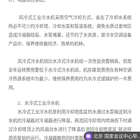
风冷式工业冷水机采用空气冷却方式，省去了冷却水系统
所必不可少的冷却塔、冷却水泵和管道系统，避免水质过差地区
造成冷凝器结垢、水管堵塞，还节约了水资源，是冷水空调设备
产品中，保养维修最经济、简单的机种。
风冷式冷水机组比水冷式冷水机组一次性投资要稍高，但是
全年运转费用要低于水冷式冷水机组，机房建筑费用在各种空调
冷热源系统中为最少，维修保养费用约为水冷式或锅炉的一半费
用。
2、水冷式工业冷水机
水冷式工业冷水机是利用冷却塔底盆的水通过水泵输送到冷
水机的冷凝器对冷凝器进行降温，再流回冷却塔内喷淋而下时通
过冷却塔顶上的风扇对水进行了降温后流回冷却塔底盆,就这样
北京·国家会议中心举办（
周而复始的运行。冷凝器散热同时里面的冷媒液化，再流入蒸发