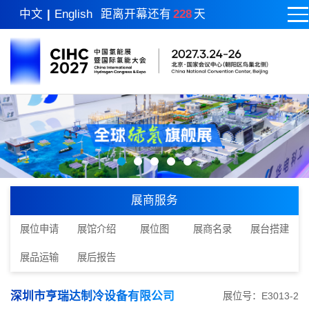
中文
|
English
距离开幕还有
228
天
展商服务
展位申请
展馆介绍
展位图
展商名录
展台搭建
展品运输
展后报告
深圳市亨瑞达制冷设备有限公司
展位号：E3013-2