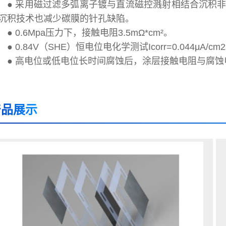
● 采用磁过滤多弧离子镀与直流磁控溅射相结合沉积
沉积技术也减少碳膜的针孔缺陷。
● 0.6Mpa压力下，接触电阻3.5mΩ*cm²。
● 0.84V（SHE）恒电位电化学测试Icorr=0.044μA/cm
● 高电位或低电位长时间腐蚀后，涂层接触电阻与腐蚀
产品展示