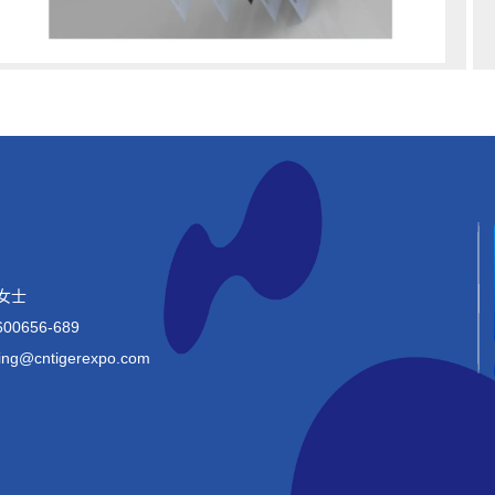
女士
00656-689
ing@
cntigerexpo.com