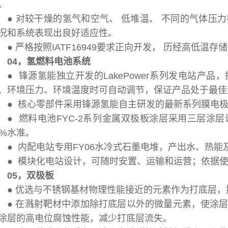
。
● 对较干燥的氢气和空气、 低堆温、 不同的气体压
况和系统表现出良好适应性。
● 严格按照IATF16949要求正向开发， 历经高低温
04，氢燃料电池系统
● 锋源氢能独立开发的LakePower系列发电站产
、环境压力、环境温度时可自动调节，保证产品处于最佳
● 核心零部件采用锋源氢能自主研发的最新系列膜电极Lucife
● 燃料电池FYC-2系列金属双极板涂层采用三层涂
0%水准。
● 内配电站专用FY06水冷式石墨电堆，产出水、热能
● 模块化电站设计，可随时安置、运输和运营；依据使
05，双极板
● 优选与不锈钢基材物理性能接近的元素作为打底层
● 在溅射靶材中添加除打底层以外的微量元素，使涂
涂层的高电位腐蚀性能，减少打底层流失。