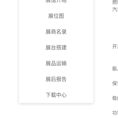
展馆介绍
燃
汽
展位图
展商名录
开
展台搭建
展品运输
能
展后报告
保
下载中心
极
功