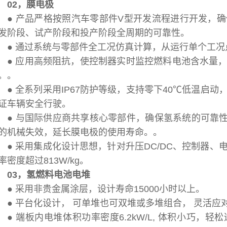
02，膜电极
● 产品严格按照汽车零部件V型开发流程进行开发，
发阶段、试产阶段和投产阶段全周期的可靠性。
● 通过系统与零部件全工况仿真计算，从运行单个工
● 应用高频阻抗，使控制器实时监控燃料电池含水量
。。
● 全系列采用IP67防护等级，支持零下40℃低温启
证车辆安全行驶。
● 与国际供应商共享核心零部件，确保氢系统的可靠性
的机械失效，延长膜电极的使用寿命。。
● 采用集成化设计思想，针对升压DC/DC、控制器
率密度超过813W/kg。
03，氢燃料电池电堆
● 采用非贵金属涂层，设计寿命15000小时以上。
● 平台化设计， 可单堆也可双堆或多堆组合， 灵活应
● 端板内电堆体积功率密度6.2kW/L, 体积小巧