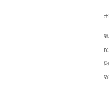
开
能
保
极
功