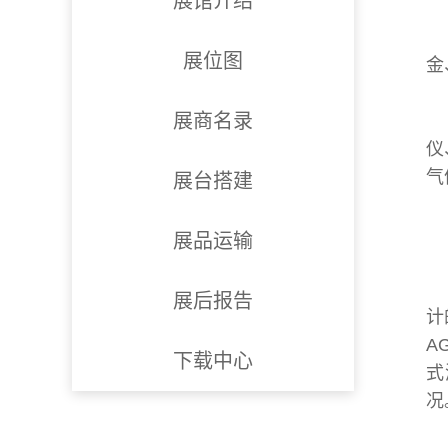
展馆介绍
展位图
金
展商名录
仪
气
展台搭建
展品运输
展后报告
计
A
下载中心
式
况