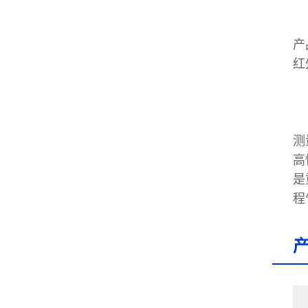
产
红
测
高
是
程