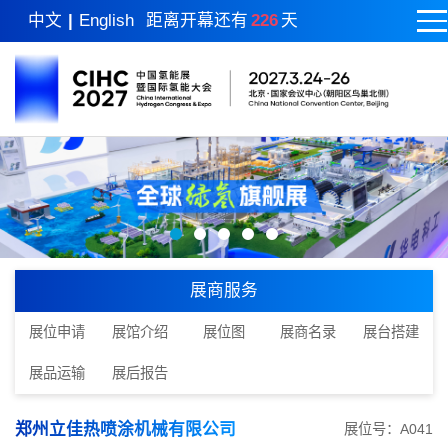
中文
|
English
距离开幕还有
226
天
展商服务
展位申请
展馆介绍
展位图
展商名录
展台搭建
展品运输
展后报告
郑州立佳热喷涂机械有限公司
展位号：A041