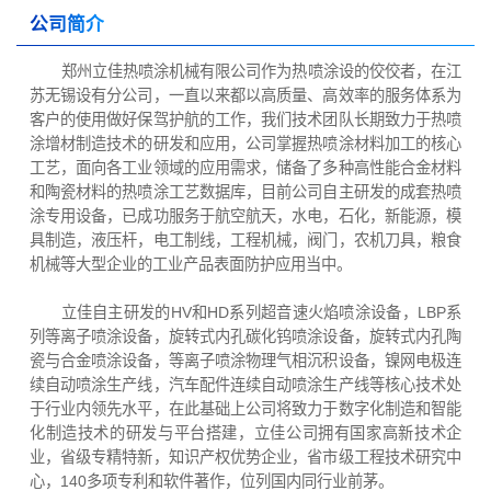
公司简介
郑州立佳热喷涂机械有限公司作为热喷涂设的佼佼者，在江
苏无锡设有分公司，一直以来都以高质量、高效率的服务体系为
客户的使用做好保驾护航的工作，我们技术团队长期致力于热喷
涂增材制造技术的研发和应用，公司掌握热喷涂材料加工的核心
工艺，面向各工业领域的应用需求，储备了多种高性能合金材料
和陶瓷材料的热喷涂工艺数据库，目前公司自主研发的成套热喷
涂专用设备，已成功服务于航空航天，水电，石化，新能源，模
具制造，液压杆，电工制线，工程机械，阀门，农机刀具，粮食
机械等大型企业的工业产品表面防护应用当中。
立佳自主研发的HV和HD系列超音速火焰喷涂设备，LBP系
列等离子喷涂设备，旋转式内孔碳化钨喷涂设备，旋转式内孔陶
瓷与合金喷涂设备，等离子喷涂物理气相沉积设备，镍网电极连
续自动喷涂生产线，汽车配件连续自动喷涂生产线等核心技术处
于行业内领先水平，在此基础上公司将致力于数字化制造和智能
化制造技术的研发与平台搭建，立佳公司拥有国家高新技术企
业，省级专精特新，知识产权优势企业，省市级工程技术研究中
心，140多项专利和软件著作，位列国内同行业前茅。