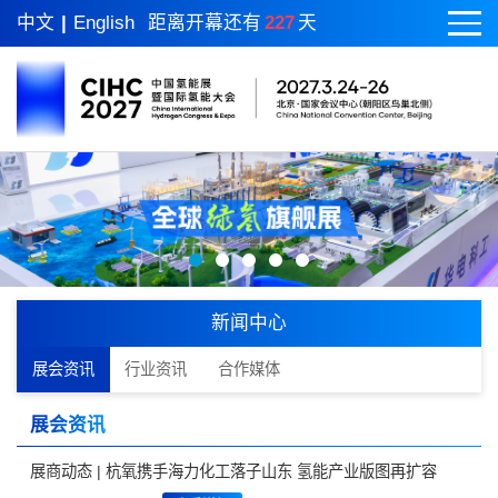
中文
|
English
距离开幕还有
227
天
新闻中心
展会资讯
行业资讯
合作媒体
展会资讯
展商动态 | 杭氧携手海力化工落子山东 氢能产业版图再扩容